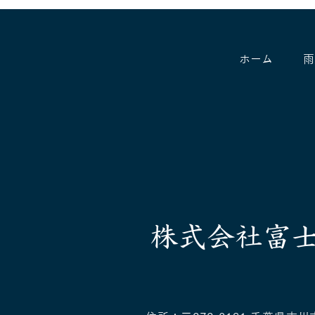
ホーム
雨
雨漏り修理・屋根点検なら富
士建グループへ｜原因調査か
ら補修まで対応
株式会社富