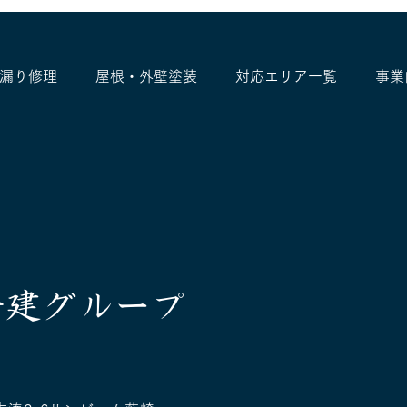
漏り修理
屋根・外壁塗装
対応エリア一覧
事業
【要注意】ルーフィング940
【船
は危険？資材不足で増えてい
例｜
る屋根トラブルの真実と正し
い選び方
士建グループ